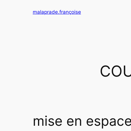
Aller
malaprade.françoise
au
contenu
COU
mise en espac