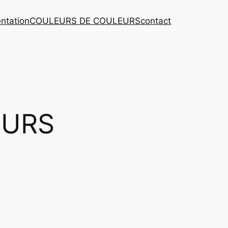
ntation
COULEURS DE COULEURS
contact
EURS