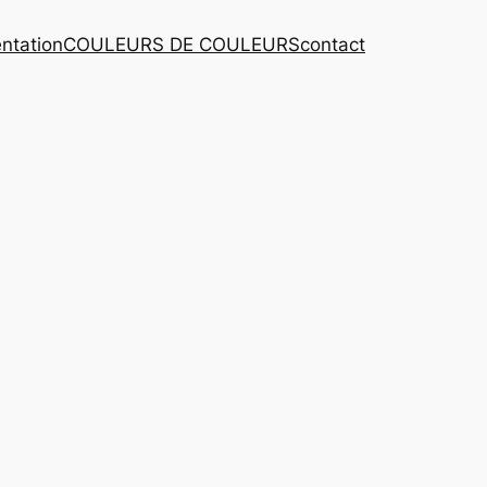
ntation
COULEURS DE COULEURS
contact
-