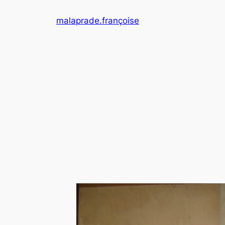
Aller
malaprade.françoise
au
contenu