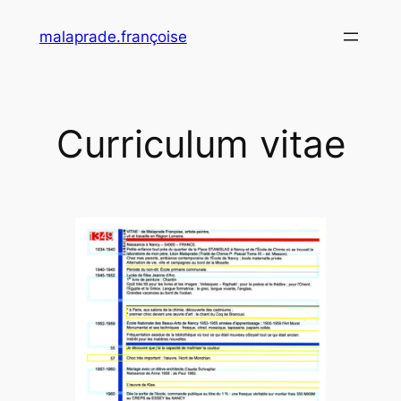
Aller
malaprade.françoise
au
contenu
Curriculum vitae